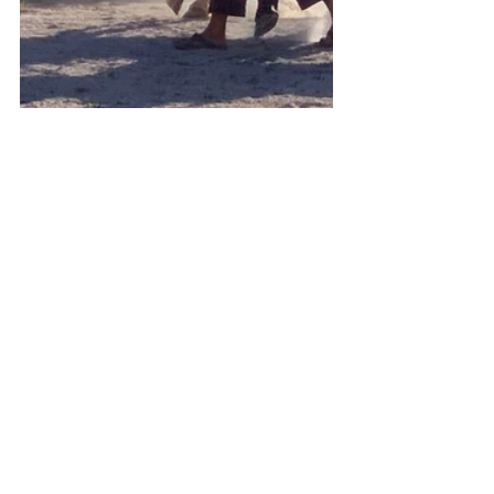
Marieka Jacobs
,
Julio 2021
Mallorca
caballos
mallorca
amantes de los caballos
centro equino
sóller
Testimonios