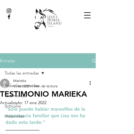
Entrada
Todas las entradas
Marieka
Todas las entradas
15 oct 2021
1 min de lectura
TESTIMONIO MARIEKA
Testimonios
Actualizado:
17 ene 2022
Artículos
"Solo puedo hablar maravillas de la 
experiencia familiar que Lisa nos ha 
Historietas
dado esta tarde."